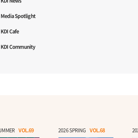
KDI News
Media Spotlight
KDI Cafe
KDI Community
SUMMER
VOL.69
2026 SPRING
VOL.68
20