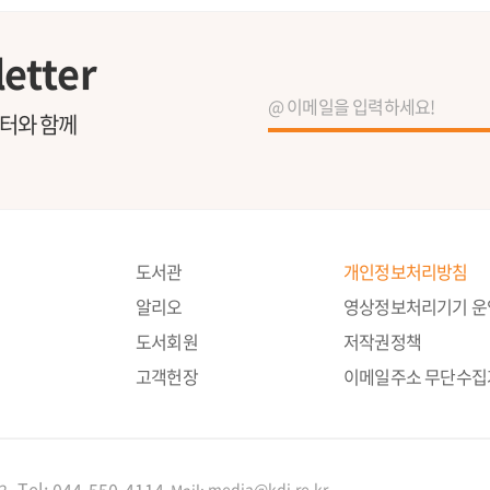
etter
레터와 함께
도서관
개인정보처리방침
알리오
영상정보처리기기 
도서회원
저작권정책
고객헌장
이메일주소 무단수집
Tel:
044-550-4114
media@kdi.re.kr
3
Mail: