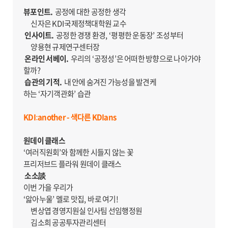
뷰포인트.
공정에 대한 공정한 생각
신자은
KDI
국제정책대학원 교수
인사이트.
공정한 경쟁 환경
,
‘
평평한 운동장
’
조성부터
양용현 규제연구센터장
온라인 서베이.
우리의
‘
공정성
’
은 어떠한 방향으로 나아가야
할까
?
습관의 기적.
내 안에 숨겨진 가능성을 발견케
하는
‘
자기객관화
’
습관
KDIːanother - 색다른 KDIans
원데이 클래스
‘
여러직원회
’
와 함께한 시들지 않는 꽃
프리저브드 플라워 원데이 클래스
소소
談
이번 가을 우리가
‘
앓아누울
’
멜로 맛집
,
바로 여기
!
변상엽 경영지원실 인사팀 선임행정원
김소희 공공투자관리센터