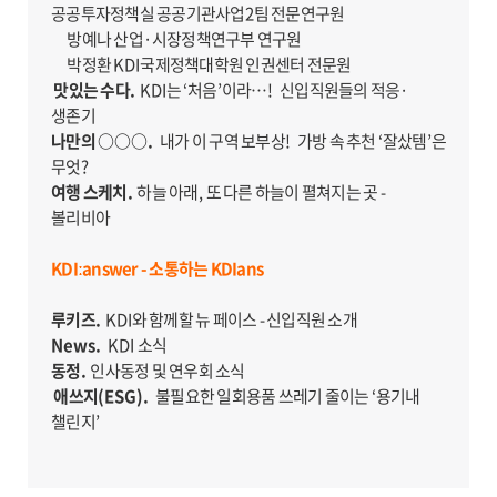
공공투자정책실 공공기관사업
2
팀 전문연구원
방예나 산업
·
시장정책연구부 연구원
박정환
KDI
국제정책대학원 인권센터 전문원
맛있는 수다.
KDI
는
‘
처음
’
이라
…
!
신입직원들의 적응
·
생존기
나만의
○○○.
내가 이 구역 보부상
!
가방 속 추천
‘
잘샀템
’
은
무엇
?
여행 스케치.
하늘 아래
,
또 다른 하늘이 펼쳐지는 곳 -
볼리비아
KDIːanswer - 소통하는 KDIans
루키즈.
KDI
와 함께할 뉴 페이스 - 신입직원 소개
News.
KDI
소식
동정.
인사동정 및 연우회 소식
애쓰지
(ESG).
불필요한 일회용품 쓰레기 줄이는
‘
용기내
챌린지
’