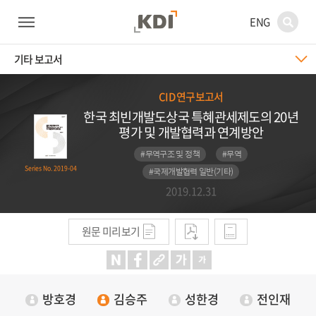
ENG
기타 보고서
CID 연구보고서
한국 최빈개발도상국 특혜관세제도의 20년
평가 및 개발협력과 연계방안
#무역구조 및 정책
#무역
Series No. 2019-04
#국제개발협력 일반(기타)
2019.12.31
원문 미리보기
방호경
김승주
성한경
전인재