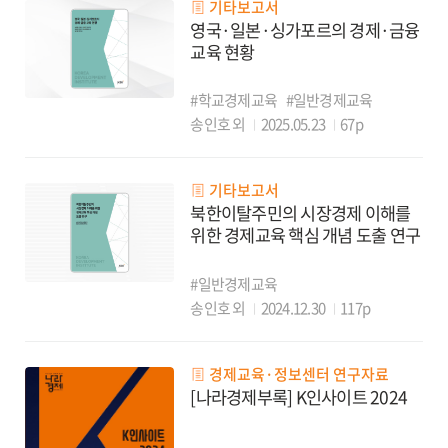
기타보고서
영국·일본·싱가포르의 경제·금융
교육 현황
#학교경제교육
#일반경제교육
송인호 외
2025.05.23
67p
기타보고서
북한이탈주민의 시장경제 이해를
위한 경제교육 핵심 개념 도출 연구
#일반경제교육
송인호 외
2024.12.30
117p
경제교육·정보센터 연구자료
[나라경제부록] K인사이트 2024