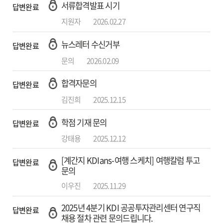
서류합격발표 시기
답변완료
지원자
2026.02.27
뉴스레터 수신거부
답변완료
문의
2026.02.09
합격자문의
답변완료
김진희
2025.12.15
학점 기재 문의
답변완료
강태용
2025.12.12
[계간지 KDIans-여행 스케치] 여행칼럼 투고
답변완료
문의
이우진
2025.11.29
2025년 4분기 KDI 공공투자관리센터 연구직
답변완료
채용 절차 관련 문의드립니다.