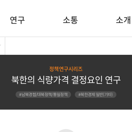
연구
소통
소개
정책연구시리즈
북한의 식량가격 결정요인 연구
#남북경협/대북정책/통일정책
#북한경제 일반(기타)