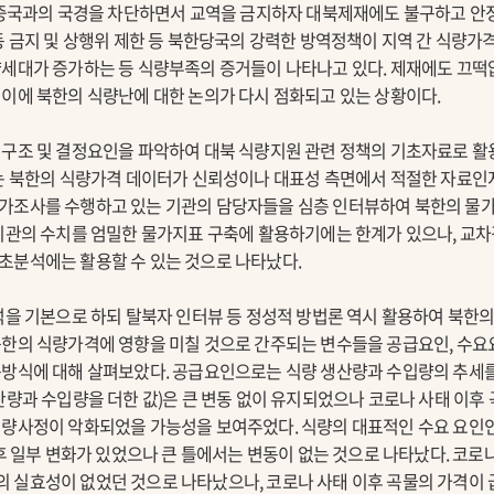
이 중국과의 국경을 차단하면서 교역을 금지하자 대북제재에도 불구하고 안
동 금지 및 상행위 제한 등 북한당국의 강력한 방역정책이 지역 간 식량가
량세대가 증가하는 등 식량부족의 증거들이 나타나고 있다. 제재에도 끄
이에 북한의 식량난에 대한 논의가 다시 점화되고 있는 상황이다.
정구조 및 결정요인을 파악하여 대북 식량지원 관련 정책의 기초자료로 활
는 북한의 식량가격 데이터가 신뢰성이나 대표성 측면에서 적절한 자료인지
가조사를 수행하고 있는 기관의 담당자들을 심층 인터뷰하여 북한의 물
사기관의 수치를 엄밀한 물가지표 구축에 활용하기에는 한계가 있으나, 교
초분석에는 활용할 수 있는 것으로 나타났다.
석을 기본으로 하되 탈북자 인터뷰 등 정성적 방법론 역시 활용하여 북한
북한의 식량가격에 영향을 미칠 것으로 간주되는 변수들을 공급요인, 수요
방식에 대해 살펴보았다. 공급요인으로는 식량 생산량과 수입량의 추세를 
산량과 수입량을 더한 값)은 큰 변동 없이 유지되었으나 코로나 사태 이후
식량사정이 악화되었을 가능성을 보여주었다. 식량의 대표적인 수요 요인인
이후 일부 변화가 있었으나 큰 틀에서는 변동이 없는 것으로 나타났다. 코로
 실효성이 없었던 것으로 나타났으나, 코로나 사태 이후 곡물의 가격