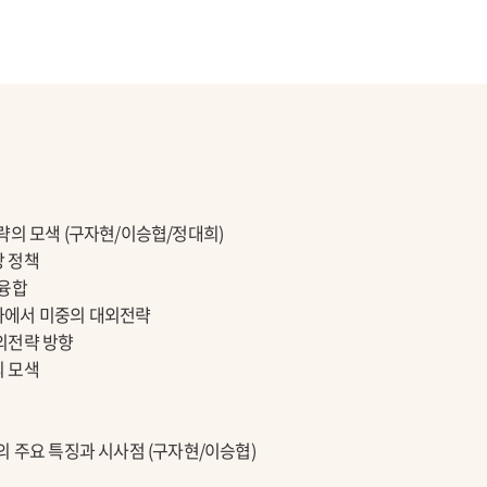
략의 모색 (구자현/이승협/정대희)
 정책
 융합
에서 미중의 대외전략
외전략 방향
 모색
의 주요 특징과 시사점 (구자현/이승협)