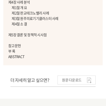
제4장 사례 분석
제1절 개 요
제2절 판교테크노밸리 사례
제3절 원주의료기기클러스터 사례
제4절 소 결
제5장 결론 및 정책적 시사점
참고문헌
부 록
ABSTRACT
더 자세히 알고 싶으면?
원문 다운로드