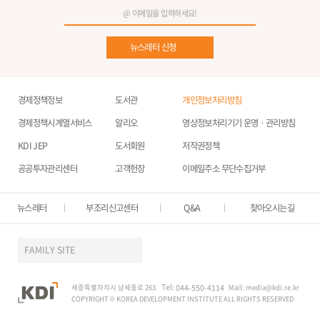
뉴스레터 신청
경제정책정보
도서관
개인정보처리방침
경제정책시계열서비스
알리오
영상정보처리기기 운영ㆍ관리방침
KDI JEP
도서회원
저작권정책
공공투자관리센터
고객헌장
이메일주소 무단수집거부
뉴스레터
부조리신고센터
Q&A
찾아오시는길
FAMILY SITE
Tel:
세종특별자치시 남세종로 263
044-550-4114
Mail:
media@kdi.re.kr
COPYRIGHT © KOREA DEVELOPMENT INSTITUTE ALL RIGHTS RESERVED