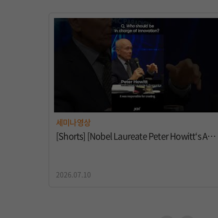
세미나영상
[Shorts] [Nobel Laureate Peter Howitt‘s Advice] Who should be in charge of innovation?
2026.07.10