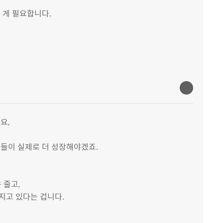
 게 필요합니다.
2026.07.21
요,
업들이 실제로 더 성장해야겠죠.
영상보고서
Why the Capital Region Still Concentrates Population
 줄고,
지고 있다는 겁니다.
2026.07.10
어간다고 볼 수 있죠.