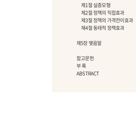
제1절 실증모형
제2절 정책의 직접효과
제3절 정책의 가격전이효과
제4절 동태적 정책효과
제5장 맺음말
참고문헌
부 록
ABSTRACT