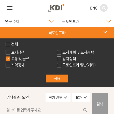
ENG
연구 주제
국토인프라
국토인프라
전체
토지정책
도시계획 및 도시공학
교통 및 물류
입지정책
지역경제
국토인프라 일반(기타)
적용
검색결과 :
57
건
검색