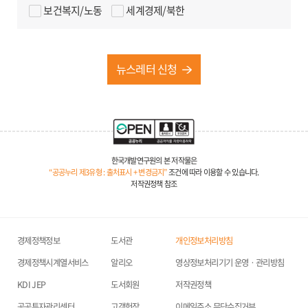
에 따라 위탁업무 수행목적 외 개인정보 처리금지, 안전성
보건복지/노동
세계경제/북한
확보조치, 재위탁 제한, 수탁자에 대한 관리·감독, 손해배상
등 책임에 관한 사항을 계약서 등 문서에 명시하고,
수탁자가 개인정보를 안전하게 처리하는지를 감독하고
뉴스레터 신청
있습니다.
5. 동의를 거부할 권리 및 동의 거부에 따른 안내
위의 개인정보 수집·이에 대한 동의를 거부할 수 있습니다.
그러나 동의를 거부할 경우 연구원의 이메일 서비스
(뉴스레터)를 이용할 수 없습니다.
한국개발연구원의 본 저작물은
“공공누리 제3유형 : 출처표시 + 변경금지”
조건에 따라 이용할 수 있습니다.
6. 개인정보의 파기에 관한 사항: 뉴스레터 서비스 탈퇴
저작권정책 참조
즉시 DB에서 완전 파기
경제정책정보
도서관
개인정보처리방침
경제정책시계열서비스
알리오
영상정보처리기기 운영ㆍ관리방침
KDI JEP
도서회원
저작권정책
공공투자관리센터
고객헌장
이메일주소 무단수집거부