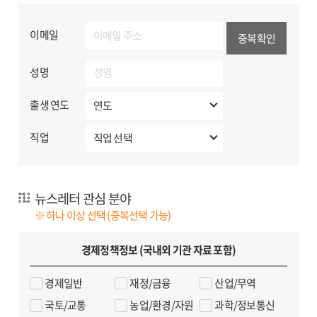
않고 있습니다.
2. 수집하는 개인정보의 항목
이메일
중복확인
- 필수 입력 항목: 이메일, 성명, 출생연도(내부통계용),
직업분류(내부통계용), 뉴스레터 관심 분야
성명
3. 개인정보의 보유 및 이용 기간: 뉴스레터
출생 연도
서비스 수신거부 시까지
수신 거부시 즉시 완전파기 되며 수신인의 이메일 계정
직업
해지·오류 등으로 인해 수신이 영구적으로 실패하는 등
정상적인 서비스 제공이 불가능한 것으로 판단되는 경우,
해당 개인정보를 임의로 파기 또는 발송 대상에서 영구
뉴스레터 관심 분야
제외할 수 있습니다.
※ 하나 이상 선택 (중복선택 가능)
4. 개인정보 처리업무 위탁에 관한 사항
- 위탁받는 자: ㈜스티비
경제정책정보 (국내외 기관 자료 포함)
- 위탁하는 업무의 내용: 뉴스레터 발송
- 위탁 기간: 뉴스레터 서비스 탈퇴 시까지
경제일반
재정/금융
산업/무역
- 한국개발연구원은 위탁계약 체결 시 「개인정보
국토/교통
농업/환경/자원
과학/정보통신
보호법」 제26조(업무위탁에 따른 개인정보의 처리 제한)