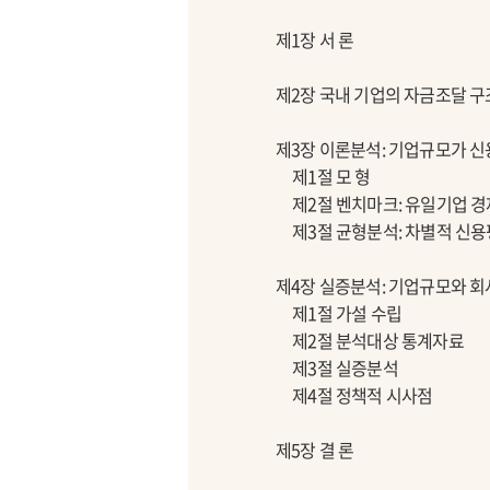
제1장 서 론
제2장 국내 기업의 자금조달 구
제3장 이론분석: 기업규모가 
제1절 모 형
제2절 벤치마크: 유일기업 경제(a s
제3절 균형분석: 차별적 신용
제4장 실증분석: 기업규모와 회
제1절 가설 수립
제2절 분석대상 통계자료
제3절 실증분석
제4절 정책적 시사점
제5장 결 론